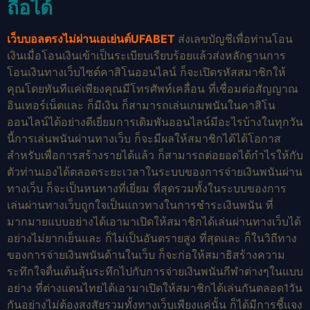
ถือได้
เว็บบอลตรงไม่ผ่านเอเย่นต์UFABET
ส่งเลขบัญชีเพื่อท่านโอน
เงินเมื่อโอนเงินเข้าเป็นระเบียบเรียบร้อยแล้วส่งหลักฐานการ
โอนเงินทางเว็บไซต์คาสิโนออนไลน์ ก็จะเปิดรหัสสมาชิกให้
คุณโดยทันทีแค่เพียงคุณมีโทรศัพท์เคลื่อน ที่เชื่อมต่อสัญญาณ
อินเทอร์เน็ตและ ก็มีเงิน ก็สามารถเล่นเกมพนันในคาสิโน
ออนไลน์ได้อย่างดีเยี่ยมการเดิมพันออนไลน์มีอะไรบ้างในทุกวัน
นี้การเล่นพนันผ่านทางเว็บ ก็จะมีผลให้สมาชิกได้ได้โอกาส
สำหรับเพื่อการสร้างรายได้แล้ว ก็สามารถต่อยอดได้กำไรให้กับ
ตัวท่านเองได้ตลอดระยะเวลาในระบบของการจ่ายเงินพนันผ่าน
ทางเว็บ ก็จะเป็นหนทางที่เยี่ยม ที่สุดรวมทั้งในระบบของการ
เล่นผ่านทางเว็บถูกใจเป็นแถวทางในการชำระเงินพนัน ที่
มากมายแบบอย่างได้เอามาเปิดให้สมาชิกได้เล่นผ่านทางเว็บได้
อย่างไม่ยากเย็นและ ก็ไม่เป็นอันตรายสูง ที่สุดและ ก็ในวิถีทาง
ของการจ่ายเงินพนันด้านในเว็บ ก็จะก่อให้สมาธิสร้างความ
ระทึกใจตื่นเต้นลุ้นระทึกไปกับการจ่ายเงินพนันกีฬาต่างๆในแบบ
อย่าง ที่ต่างแดนไทยได้เอามาเปิดให้สมาชิกได้เล่นกันตลอด1วัน
กันอย่างไม่ต้องสงสัยรวมทั้งทางเว็บเพียงแค่นั้น ก็ได้มีการชี้แจง