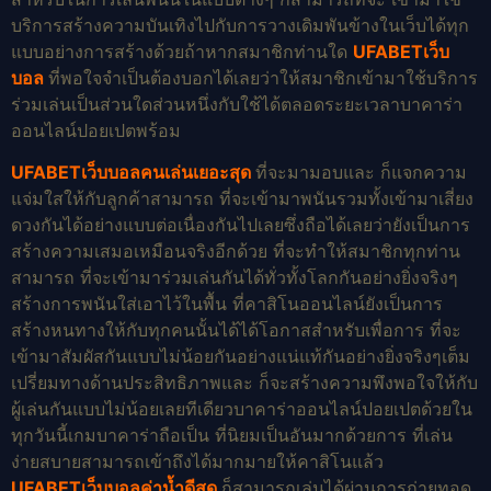
บริการสร้างความบันเทิงไปกับการวางเดิมพันข้างในเว็บได้ทุก
แบบอย่างการสร้างด้วยถ้าหากสมาชิกท่านใด
UFABETเว็บ
บอล
ที่พอใจจำเป็นต้องบอกได้เลยว่าให้สมาชิกเข้ามาใช้บริการ
ร่วมเล่นเป็นส่วนใดส่วนหนึ่งกับใช้ได้ตลอดระยะเวลาบาคาร่า
ออนไลน์ปอยเปตพร้อม
UFABETเว็บบอลคนเล่นเยอะสุด
ที่จะมามอบและ ก็แจกความ
แจ่มใสให้กับลูกค้าสามารถ ที่จะเข้ามาพนันรวมทั้งเข้ามาเสี่ยง
ดวงกันได้อย่างแบบต่อเนื่องกันไปเลยซึ่งถือได้เลยว่ายังเป็นการ
สร้างความเสมอเหมือนจริงอีกด้วย ที่จะทำให้สมาชิกทุกท่าน
สามารถ ที่จะเข้ามาร่วมเล่นกันได้ทั่วทั้งโลกกันอย่างยิ่งจริงๆ
สร้างการพนันใส่เอาไว้ในพื้น ที่คาสิโนออนไลน์ยังเป็นการ
สร้างหนทางให้กับทุกคนนั้นได้ได้โอกาสสำหรับเพื่อการ ที่จะ
เข้ามาสัมผัสกันแบบไม่น้อยกันอย่างแน่แท้กันอย่างยิ่งจริงๆเต็ม
เปรี่ยมทางด้านประสิทธิภาพและ ก็จะสร้างความพึงพอใจให้กับ
ผู้เล่นกันแบบไม่น้อยเลยทีเดียวบาคาร่าออนไลน์ปอยเปตด้วยใน
ทุกวันนี้เกมบาคาร่าถือเป็น ที่นิยมเป็นอันมากด้วยการ ที่เล่น
ง่ายสบายสามารถเข้าถึงได้มากมายให้คาสิโนแล้ว
UFABETเว็บบอลค่าน้ำดีสุด
ก็สามารถเล่นได้ผ่านการถ่ายทอด