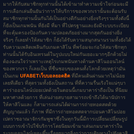
มากให้กับสมาชิกทุกท่านนั้นได้เข้ามาทำความเข้าใจก่อนจะมี
การเลือกเล่นยืนยันว่าการให้บริการของพวกเรานั้นจะต้อนรับ
สมาชิกทุกท่านนั้นกันได้เป็นอย่างดีกันอย่างยิ่งจริงๆรวมทั้งดังนี้
ก็ยังเป็นเกมพนัน ที่ยังมี ที่มา ที่ไปตรฐานและยังมีระบบระเบียบ
ที่จะคุ้มครองป้องกันความปลอดภัยอย่างมากสุดกันอย่างยิ่ง
จริงๆ ก็เลยทำให้สมาชิก ก็ยังได้รับความสนุกสนานรวมทั้งยังได้
รับความเพลิดเพลินกับเกมคาสิโน ที่พร้อมจะก่อให้สมาชิกทุก
ท่านนั้นได้รับอินเทรนด์ในรูปแบบใหม่กันเยอะมากๆอีกด้วยไม่
ต้องฉงนใจว่าเพราะเหตุไรเกมพนันทางด้านคาสิโนออนไลน์
ของพวกเรา ก็เลยเป็น ที่ชื่นชอบของคนทั้งโลกด้วยเหตุว่ามัน
เป็นเกม
UFABETเว็บบอลยอดฮิต
ที่มีคนเดินผ่านมากไม่น้อย
เลยทีเดียว ที่สุดรวมทั้งยังเป็นสถาน ที่ที่ความรื่นเริงใจแน่ๆบา
คาร่าออนไลน์ปอยเปตด้วยในตอนนี้เกมบาคาร่าถือเป็น ที่นิยม
มหาศาลด้วยการ ที่เล่นง่ายสบายสามารถเข้าถึงได้นานัปการ
ให้คาสิโนและ ก็สามารถเล่นได้ผ่านการถ่ายทอดสดด้วย
สัญญาณแล้ว ก็ภาพ ที่มีการถ่ายทอดสดจากบ่อนคาสิโนปอย
เปตราชอาณาจักรกัมพูชาซึ่งในทุกวันนี้มีการเปลี่ยนเปลี่ยนรูป
แบบการเข้าไปใช้บริการโดยนิยมเข้ามาเล่นเกมบาคาร่าใน
ระบบออนไลน์เยอะขึ้นเรื่อยๆมากยิ่งกว่าการเดินทางไปยังคาสิ