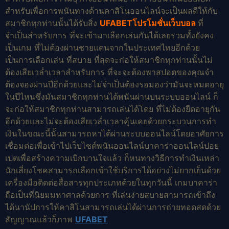
สำหรับเพื่อการพนันทางด้านคาสิโนออนไลน์จะเป็นผลดีให้กับ
สมาชิกทุกท่านนั้นได้รับสิ่ง
UFABETโปรโมชั่นเว็บบอล
ที่
จำเป็นสำหรับการ ที่จะเข้ามาเลือกเล่นกันได้เลยรวมทั้งยังคง
เป็นเกม ที่ไม่ต้องผ่านชายแดนจากในประเทศไทยอีกด้วย
เป็นการเลือกเล่น ที่สบาย ที่สุดจะก่อให้สมาชิกทุกท่านนั้นไม่
ต้องเสียเวล่ำเวลาสำหรับการ ที่จะจะต้องพาสปอตของคุณจำ
ต้องจองผ่านปีอีกด้วยและไม่จำเป็นต้องรอมองว่ามันจะหมดอายุ
ในปีไหนซึ่งมันสมาชิกทุกท่านได้พนันผ่านบนระบบออนไลน์ ก็
จะก่อให้สมาชิกทุกท่านสามารถเล่นได้โดย ที่ไม่ต้องยืดอายุกัน
อีกด้วยและไม่จะต้องเสียเวล่ำเวลาคุ้นเคยด้วยกระบวนการทำ
เงินในขณะนี้นั้นสามารถหาได้ผ่านระบบออนไลน์โดยอาศัยการ
เชื่อมต่อเพื่อเข้าไปเว็บไซต์พนันออนไลน์บาคาร่าออนไลน์ปอย
เปตเพื่อสร้างความเบิกบานใจแล้ว ก็หนทางวิธีการทำเงินเหล่า
นักเสี่ยงโชคสามารถเลือกเข้าใช้บริการได้อย่างไม่ยากเย็นด้วย
เครื่องมือติดต่อสื่อสารทุกประเภทด้วยในทุกวันนี้ เกมบาคาร่า
ถือเป็นที่นิยมมหาศาลด้วยการ ที่เล่นง่ายสบายสามารถเข้าถึง
ได้นานัปการให้คาสิโนสามารถเล่นได้ผ่านการถ่ายทอดสดด้วย
สัญญาณแล้วก็ภาพ
UFABET