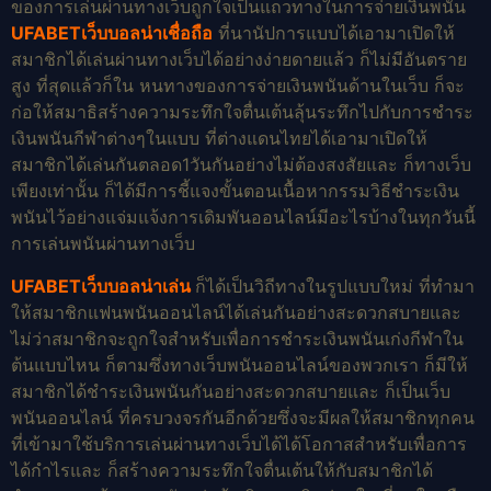
ของการเล่นผ่านทางเว็บถูกใจเป็นแถวทางในการจ่ายเงินพนัน
UFABETเว็บบอลน่าเชื่อถือ
ที่นานัปการแบบได้เอามาเปิดให้
สมาชิกได้เล่นผ่านทางเว็บได้อย่างง่ายดายแล้ว ก็ไม่มีอันตราย
สูง ที่สุดแล้วก็ใน หนทางของการจ่ายเงินพนันด้านในเว็บ ก็จะ
ก่อให้สมาธิสร้างความระทึกใจตื่นเต้นลุ้นระทึกไปกับการชำระ
เงินพนันกีฬาต่างๆในแบบ ที่ต่างแดนไทยได้เอามาเปิดให้
สมาชิกได้เล่นกันตลอด1วันกันอย่างไม่ต้องสงสัยและ ก็ทางเว็บ
เพียงเท่านั้น ก็ได้มีการชี้แจงขั้นตอนเนื้อหากรรมวิธีชำระเงิน
พนันไว้อย่างแจ่มแจ้งการเดิมพันออนไลน์มีอะไรบ้างในทุกวันนี้
การเล่นพนันผ่านทางเว็บ
UFABETเว็บบอลน่าเล่น
ก็ได้เป็นวิถีทางในรูปแบบใหม่ ที่ทำมา
ให้สมาชิกแฟนพนันออนไลน์ได้เล่นกันอย่างสะดวกสบายและ
ไม่ว่าสมาชิกจะถูกใจสำหรับเพื่อการชำระเงินพนันเก่งกีฬาใน
ต้นแบบไหน ก็ตามซึ่งทางเว็บพนันออนไลน์ของพวกเรา ก็มีให้
สมาชิกได้ชำระเงินพนันกันอย่างสะดวกสบายและ ก็เป็นเว็บ
พนันออนไลน์ ที่ครบวงจรกันอีกด้วยซึ่งจะมีผลให้สมาชิกทุกคน
ที่เข้ามาใช้บริการเล่นผ่านทางเว็บได้ได้โอกาสสำหรับเพื่อการ
ได้กำไรและ ก็สร้างความระทึกใจตื่นเต้นให้กับสมาชิกได้