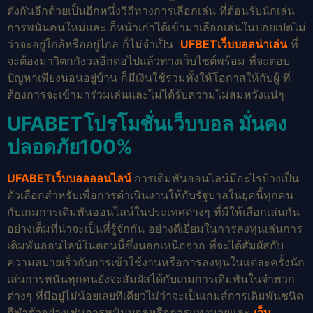
ดังกันอีกด้วยเป็นอีกหนึ่งวิถีทางการเลือกเล่น ที่ต้อนรับนักเล่น
การพนันคนใหม่และ ก็หน้าเก่าได้เข้ามาเลือกเล่นในปอยเปตไม่
ว่าจะอยู่ใกล้หรืออยู่ไกล ก็ไม่จำเป็น
UFBETเว็บบอลน่าเล่น
ที่
จะต้องมาวิตกกังวลอีกต่อไปแล้วทางเว็บไซต์พร้อม ที่จะตอบ
ปัญหาเพียงนอนอยู่บ้าน ก็มีเงินใช้รวมทั้งให้โอกาสให้กับผู้ ที่
ต้องการจะเข้ามาร่วมเล่นและไม่ได้รับความไม่สมหวังแน่ๆ
UFABETโปรโมชั่นเว็บบอล มั่นคง
ปลอดภัย100%
UFABETเว็บบอลออนไลน์
การเดิมพันออนไลน์มีอะไรบ้างเป็น
ตัวเลือกสำหรับเพื่อการดำเนินงานให้กับรัฐบาลในยุคนี้ทุกคน
กับเกมการเดิมพันออนไลน์ในประเทศต่างๆ ที่มีให้เลือกเล่นกัน
อย่างเต็มที่น่าจะเป็นที่รู้จักกัน อย่างดีเยี่ยมในการลงทุนเล่นการ
เดิมพันออนไลน์ในตอนนี้ซึ่งนอกเหนือจาก ที่จะได้สัมผัสกับ
ความสบายเร็วกับการเข้าใช้งานหรือการลงทุนในแต่ละครั้งนัก
เล่นการพนันทุกคนยังจะสัมผัสได้กับเกมการเดิมพันในจำพวก
ต่างๆ ที่มีอยู่ไม่น้อยเลยทีเดียวไม่ว่าจะเป็นเกมส์การเดิมพันชนิด
กีฬาตัวอย่างเช่นการพนันบอลหรือการแทงมวยและ
เว็บ