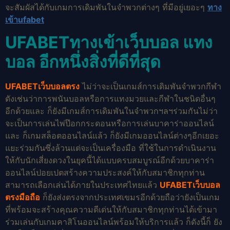
จะสัมผัสได้กับเกมการเดิมพันในจำพวกต่างๆ ที่มีอยู่เยอะๆ
ทาง
เข้าufabet
UFABETทางเข้าเว็บบอล แทง
บอล อีกหนึ่งสิ่งที่ดีที่สุด
UFABETเว็บบอลตรง
ไม่ว่าจะเป็นเกมส์การเดิมพันจำพวกกีฬา
ดังเช่นว่าการพนันบอลหรือการแทงมวยและกีฬาในชนิดอื่นๆ
อีกด้วยและ ก็ยังมีเกมส์การเดิมพันในจำพวกฯลฯร่วมกันไม่ว่า
จะเป็นการเล่นไพ่ป๊อกกระดอนหรือการเล่นบาคาร่าออนไลน์
และ ก็เกมสล็อตออนไลน์แล้ว ก็ยังมีเกมออนไลน์ต่างๆอีกเยอะ
แยะร่วมกันซึ่งล้วนแต่จะเป็นเครื่องมือ ที่ใช้ในการดำเนินงาน
ให้กับนักเสี่ยงดวงในยุคนี้ได้แบบครบสมบูรณ์อีกด้วยบาคาร่า
ออนไลน์ปอยเปตสร้างความประสงค์ให้กับสมาชิกทุกท่าน
สามารถเลือกเล่นได้ภายในประเทศไทยแล้ว
UFABETเว็บบอล
ตรงมือถือ
ก็ยังส่งตรงจากประเทศเขมรอีกด้วยถือว่ายังเป็นเกม
ที่พร้อมจะสร้างคุณความดีเด่นให้กับสมาชิกทุกท่านได้เข้ามา
ร่วมเล่นกับเกมคาสิโนออนไลน์พร้อมให้บริการแล้ว ก็ดังนี้ก็ ยัง