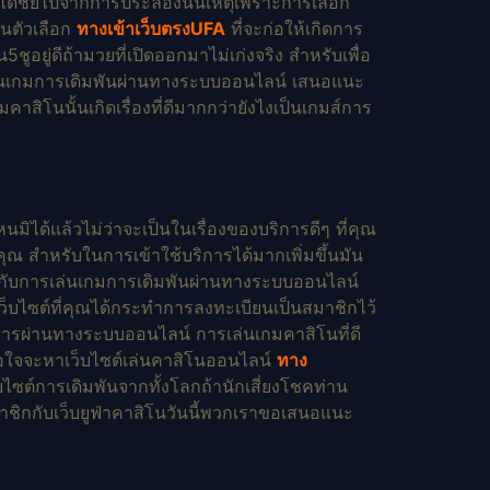
ู้ได้ชัยไปจากการประลองนั้นเหตุเพราะการเลือก
็นตัวเลือก
ทางเข้าเว็บตรงUFA
ที่จะก่อให้เกิดการ
ยู่ดีถ้ามวยที่เปิดออกมาไม่เก่งจริง สำหรับเพื่อ
ารเล่นเกมการเดิมพันผ่านทางระบบออนไลน์ เสนอแนะ
ิโนนั้นเกิดเรื่องที่ดีมากกว่ายังไงเป็นเกมส์การ
ิได้แล้วไม่ว่าจะเป็นในเรื่องของบริการดีๆ ที่คุณ
บคุณ สำหรับในการเข้าใช้บริการได้มากเพิ่มขึ้นมัน
กับการเล่นเกมการเดิมพันผ่านทางระบบออนไลน์
ว็บไซต์ที่คุณได้กระทำการลงทะเบียนเป็นสมาชิกไว้
ิการผ่านทางระบบออนไลน์ การเล่นเกมคาสิโนที่ดี
ึงพอใจจะหาเว็บไซต์เล่นคาสิโนออนไลน์
ทาง
บไซต์การเดิมพันจากทั้งโลกถ้านักเสี่ยงโชคท่าน
าชิกกับเว็บยูฟ่าคาสิโนวันนี้พวกเราขอเสนอแนะ