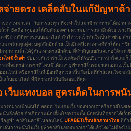
จ่ายตรง เคล็ดลับในแก้ปัญหาด้า
ิจารณาเหมาะสม กับการลงทุน ที่จะทำให้สมาชิกทุกท่านได้เข้ามาทำค
ล้วก็ ยังเลือกคู่บอลให้กับตัวเองตามความปรารถนาอีกด้วย เจาะ
อลฟรีผ่านวิถีทางระบบออนไลน์ กันได้รวดเร็วทันใจเป็นตัวช่วย สำห
เกมพนันทุกคู่ครบทุกลีกอีกด้วย เป็นอีกหนึ่งหนทางที่ทำให้สมาชิก
กทุกท่านนั้นได้รู้กันมหาศาลอีกด้วย ที่สำคัญเลยมันจะก่อให้สมาชิก
ม่มีขั้นต่ำ
รับประกันว่าจำเป็นจะต้องได้รับปริมาตรหัวใจและก็เป
รถที่จะหาอ่านจากที่ไหนมิได้แน่ๆ ยูฟ่าคาสิโนจะมาเสนอแนะเว็บ
นออนไลน์ หรือคาสิโนที่เยี่ยมที่สุดเวลานี้หรือเป็นที่กำลังสนใจ
็นเว็บออนไลน์ ที่มีความน่านับถือเยอะที่สุด
 เว็บแทงบอล สูตรเด็ดในการพนั
่สามารถฝากเบิกเงินได้ ตลอด1วันแถมเว็บของพวกเราหรือคาสิโน
นันอีกด้วย ถ้าเกิดท่านนักเสี่ยงโชครวมทั้ง นักพนันที่อยากได้เว็บท
รือยูฟ่า คาสิโนคาสิโนออนไลน์
UFABETเว็บหลักภาษาไทย
ที่กำล
เล่นการพนันในเว็บยูฟ่าคาสิโนของพวกเราได้แล้วโดยไม่ต้องไปเสียเ