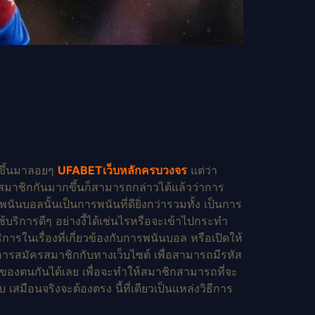
าวขึ้นมาลอยๆ
UFABETเว็บหลักครบวงจร
แต่ว่า
สมาชิกกันมากขึ้นก็สามารถกล่าวได้แล้วว่าการ
นบอลนั้นเป็นการพนันที่ดียิ่งกว่ารวมทั้ง เป็นการ
้บริการดีๆ อย่างงี้ได้เช่นไรหรือจะเข้าไปกระทำ
การในเรื่องที่เกี่ยวข้องกับการพนันบอล หรือเปิดให้
การสมัครสมาชิกกับทางเว็บไซต์ เพื่อสามารถมีรหัส
่นของตนกันได้เลย เพื่อจะทำให้สมาชิกสามารถที่จะ
มือนจริงจะต้องตรง นี้ที่เดียวเป็นแหล่งวิธีการ