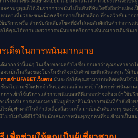
ให้เกิดขึ้นได้อย่างดีเยี่ยมโดยไม่น่าสนใจว่ามวยฝั่งไหนจะเป็นผ
่อยครบชูคุณก็ได้เงินจากการพนันไปในทันทีทันใดซึ่งถือว่าแปลงเป
างที่มวยจะชนะน็อคหรือกลายเป็นตัวเลือก ที่จะคว้าชัยมาก่อน5ชูอ
าใช้บริการหรือ สำหรับนักเสี่ยงโชคที่ยังไม่เคยสัมผัสกับคำว่าก
่อให้คุณได้ทราบเลยว่าการพนันบอลหรือการเล่นเกมการเดิมพันเกมคาส
ูตรเด็ดในการพนันมากมาย
ด้มากกว่านี้แน่ๆ ในเรื่องของผลกำไรซึ่งบอกเลยว่าคุณจะหาจากไหนม
จะเป็นในเรื่องของโปรโมชั่นที่จะเป็นตัวช่วยเพิ่มเงินลงทุน ให้กั
ง
ทางเข้าUFABETเว็บตรง
มันจะก่อให้คุณสามารถเพลิดเพลินใจไป
่นโซเชียลไปตามชีวิตประจำวันของคุณแล้วแวะเข้าไปกระทำพนันผ่านเ
ากการเข้าใช้บริการแล้วการพนันบอลที่ดีมากกว่าจะต้องเข้าใช้บร
เรื่องเกี่ยวกับ การเล่นเกมคาสิโนยูฟ่าคาสิโนนักการพนันที่กำลังพ
ซต์ยูฟ่าคาสิโนที่กำลังเลื่องลือรวมทั้ง มาเป็นอันดับแรกๆ ของเว็
ปรโมชั่นดีดีไว้ให้กับนักเล่นการพนันทุกทุกคนที่จะเข้ามาเป็นสม
พื่อช่วยให้คุณเป็นผู้เชี่ยวชาญ