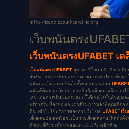
https://paddlesouthcarolina.org
เว็บพนันตรงUFABET 
เว็บพนันตรงUFABET เคล็ดล
เว็บพนันตรงUFABET
ยูฟ่าคาสิโนเป็นอีก2การเดิม
ยืนยันจากการที่นักเสี่ยงดวงคนประเทศไทย เข้าม
พนันบอลไม่ว่าจะเป็นอีกทั้งระบบออนไลน์
UFABETเ
พนันที่คุ้มมาก ยิ่งกว่า สำหรับนักเสี่ยงดวงที่อย
เล่น เกมการเดิมพันสองแบบงี้ได้เช่นไรขั้นต้นคุณจะ
บริการในเรื่องของเกมคาสิโนภายหลังที่คุณเลือกห
ที่จะเข้าไปใช้บริการของทางเว็บไซต์
UFABETเว็บ
เช็คผลบอลสดหรือจะเป็นการเช็คผลสกอร์ลีกดังทั้งโ
ทำเงินที่ดีรวมทั้ง ทดลองเล่นกันได้ง่ายอีกด้วย