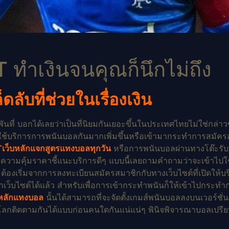
ทำเงินจนคุณก็นึกไม่ถึง
ับที่ช่วยในเรื่องเงิน
พันที่ บอกได้เลยว่าเป็นที่นิยมกันเยอะขึ้นในประเทศไทยไม่ใช่กล่
าใช้บริการการพนันบอลกันมากเพิ่มขึ้นหรือเข้ามากระทำการสมัคร
ว็บหลักแจกสูตรแทงบอลทุกวัน
หรือการพนันบอลผ่านทางโต๊ะรับพนั
ากได้ความคุ้มราคาชี้แนะบริการดีๆ แบบนี้เลยถามคำถามว่าจะเข้าไปใช
ต้องเริ่มจากการลงทะเบียนสมัครสมาชิกกับทางเว็บไซต์ที่เปิดให้บริ
าเว็บไซต์ได้แล้ว สำหรับเพื่อการเข้ากระทำพนันก็ให้เข้าไปกระทำ
หลักแทงบอล
นั้นได้สามารถที่จะจัดตั้งเกมส์พนันบอลลงบนเวอร์ชั
ลกติดตามกันได้แบบก่อนคนใดกันแน่แน่ๆ พินิจพิจารณาบอลเปรียบ เส