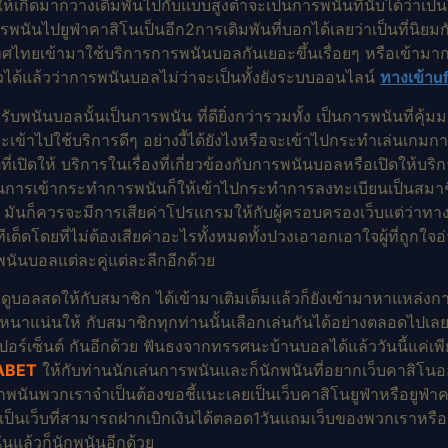
ห้เกิดมากวางเดิมพันไปกับแบบสูงต่ำจะเป็นการพนันที่นับได้ว่าเป็น
ันไปยูฟ่าคาสิโนเป็นอีก2การเดิมพันที่บอกได้เลยว่าเป็นที่นิยมก
ทศไทยเข้ามาใช้บริการการพนันบอลกันเยอะขึ้นเรื่อยๆ หรือเข้ามา
ได้แล้วว่าการพนันบอลไม่ว่าจะเป็นทั้งยังระบบออนไลน์
ทางเข้าu
นันบอลนั้นเป็นการพนัน ที่ดียิ่งกว่ารวมทั้ง เป็นการพนันที่คุ้มมา
้าไปใช้บริการดีๆ อย่างงี้ได้ยังไงหรือจะเข้าไปกระทำเล่นเกมการ
่เปิดให้ บริการในเรื่องที่เกี่ยวข้องกับการพนันบอลหรือเปิดให้บ
การเข้ากระทำการพนันก็ให้เข้าไปกระทำการลงทะเบียนเป็นสมาชิกก
นๆ มันก็ควรจะมีการเสียค่าโปรแกรมให้กับผู้ครอบครองเว็บแต่ว่าทาง
งทีเด็ดโดยที่ไม่ต้องเสียค่าอะไรทั้งหมดทั้งปวงเอาอกเอาใจผู้ที่ถู
ันบอลแต่ละคู่แต่ละลีกอีกด้วย
การดูบอลสดให้กับสมาชิก ได้เข้ามาเติมเต็มแล้วก็ยังเข้ามาหาแหล่งก
าแน่นให้ กับสมาชิกทุกท่านนั้นเลือกเล่นกันได้อย่างตลอดไปเลยเ
้อยเปอร์เซ็นต์ กันอีกด้วย ฟันธงจากทรรศนะบ้านบอลได้แล้ววันนี้แค่
FABET
ให้กับท่านนักเล่นการพนันและก็นักพนันที่อยากเว็บคาสิโนออนไ
กพนันพวกเราจำเป็นต้องขอชี้แนะเลยเป็นเว็บคาสิโนยูฟ่าหรือยูฟ่าค
ะก็เป็นเว็บที่สามารถฝากเบิกเงินได้ตลอด1วันแถมเว็บของพวกเราห
นแล้วก็นักพนันอีกด้วย