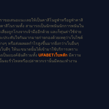
เราขอเสนอแนะเลยให้เป็นคาสิโนยูฟ่าหรือยูฟ่าคาสิ
งเว็บคาสิโนรวมทั้ง สามารถเป็นนักพนันนักการพนันใน
สี่ยงถูกโกงจากเจ้ามืออีกด้วย และก็ทุ่นค่าใช้จ่าย
จะประทับใจกันมากมายก่ายกองด้วยเหตุว่าเว็บไซต์
่างๆ หรือส่งผลผลกำไรสูงขึ้นมากยิ่งกว่าเว็บอื่นๆ
ว็บดีๆ ให้นะขนาดนั้นได้เข้ามาใช้บริการเพราะ
ังเป็นแบงค์ฉันดีรวมทั้ง
UFABETเว็บหลัก
มีความ
ญนั้นจะรั่วไหลหรือเปล่าพวกเรานั้นมีคณะทำงาน